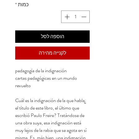
כמות
*
הוספה לסל
לקנייה מהירה
pedagogía de la indignación
cartas pedagógicas en un mundo
revuelto
¿Cuál es la indignación de la que habla
el título de este libro, el último que
escribió Paulo Freire? Tratándose de
una obra suya, esa indignación está
muy lejos de la rabia que se agota en sí
misma. Es, más bien, una indignación