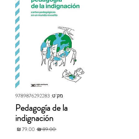
מק"ט: 9789876292283
Pedagogía de la
indignación
מחיר רגיל
מחיר מב
 ‏89.00 ‏₪ 