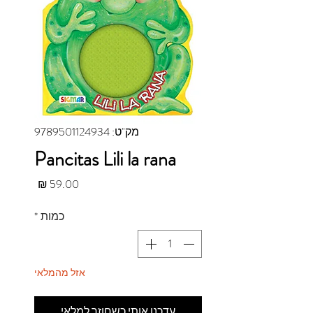
מק"ט: 9789501124934
Pancitas Lili la rana
מחיר
כמות
*
אזל מהמלאי
עדכנו אותי כשחוזר למלאי