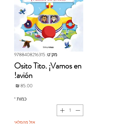
מק"ט: 9788408216315
Osito Tito. ¡Vamos en
avión!
מחיר
כמות
*
אזל מהמלאי