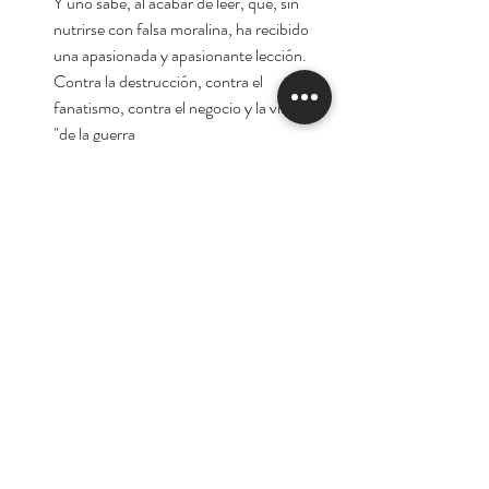
"Y uno sabe, al acabar de leer, que, sin
nutrirse con falsa moralina, ha recibido
una apasionada y apasionante lección.
Contra la destrucción, contra el
fanatismo, contra el negocio y la vileza
de la guerra"
Prólogo:
Maruja Torres
Tienda
Nuestra Historia
Contacto
Deseo suscribirme para