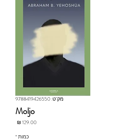
מק"ט: 9788419426550
Moljo
מחיר
כמות
*