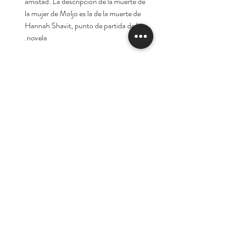
amistad. La descripción de la muerte de
la mujer de Moljo es la de la muerte de
Hannah Shavit, punto de partida de la
novela.
Autor: A.B.Yehoshúa
Tienda
Nuestra Historia
Contacto
Deseo suscribirme para
recibir las ofertas y