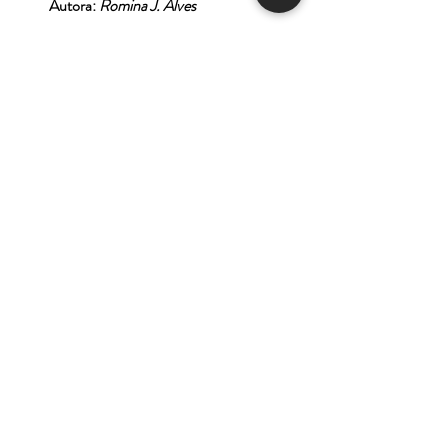
Autora:
Romina J. Alves
Tienda
Nuestra Historia
Contacto
Deseo suscribirme para
recibir las ofertas y
novedades