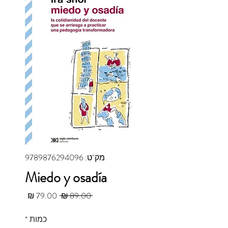
מק"ט: 9789876294096
Miedo y osadía
מחיר רגיל
מחיר מב
 ‏89.00 ‏₪ 
כמות
*