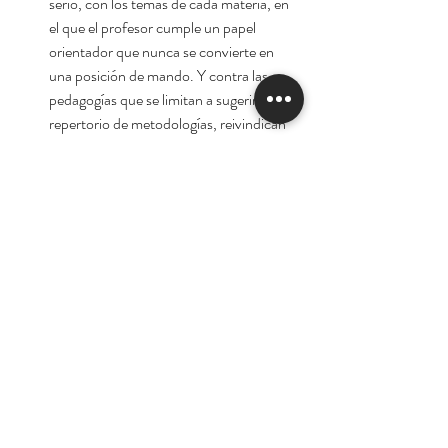
serio, con los temas de cada materia, en
el que el profesor cumple un papel
orientador que nunca se convierte en
una posición de mando. Y contra las
pedagogías que se limitan a sugerir un
repertorio de metodologías, reivindican
una educación que, si bien no podrá
por sí sola transformar el mundo, es
capaz de estimular la autonomía y el
pensamiento crítico.
Autor:
Paulo Freire
Oferta por el lanzamiento de la tienda
virtual. 10% de descuento
Tienda