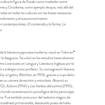
vindica la figura de Soseki como mediador entre
ente y Occidente, como ejemplo de que, más allá del
sales en todas las culturas son las bases necesarias
endimiento y el autoconocimiento.
ón contemporáneo, El contenido y la forma, La
o.
e la literatura japonesa moderna, nació en Tokio en
*Natsume Sōseki
 la desgracia. Se volcó en los estudios hasta alcanzar
omo Licenciado en Lengua y Literatura Inglesas por la
a trabajar como profesor. Su consagración literaria
Soy un gato
y
Botchan
, en 1906, gracias a cuyo éxito
 su carrera de escritor y articulista. Alcanzó su
12),
Kokoro
(1914) y
Las hierbas del camino
(1915),
 honda caracterización psicológica de los personajes
ipona. Fue también precursor del realismo mágico de
sceláneas primaverales
, destacado poeta de haiku