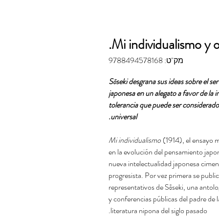
Mi individualismo y o
מק"ט: 9788494578168
Sōseki desgrana sus ideas sobre el ser
japonesa en un alegato a favor de la i
tolerancia que puede ser considerado
universal.
Mi individualismo
(1914), el ensayo 
en la evolución del pensamiento japon
nueva intelectualidad japonesa ciment
progresista. Por vez primera se publi
representativos de Sōseki, una antolo
y conferencias públicas del padre de 
literatura nipona del siglo pasado.