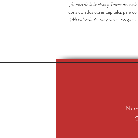
(
Sueño de la libélula
y
Tintes del cielo
considerados obras capitales para co
(
Mi individualismo y otros ensayos
).
Nues
C