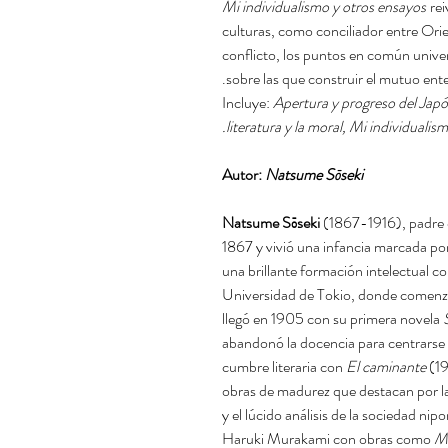
Mi individualismo
y otros ensayos
rei
culturas, como conciliador entre Ori
conflicto, los puntos en común univer
sobre las que construir el mutuo ent
Incluye:
Apertura y progreso del Jap
literatura y la moral, Mi individualism
Autor:
Natsume Sōseki
(1867-1916), padre d
1867 y vivió una infancia marcada por
una brillante formación intelectual c
Universidad de Tokio, donde comenzó 
llegó en 1905 con su primera novela
abandonó la docencia para centrarse en
cumbre literaria con
El caminante
(19
obras de madurez que destacan por la
y el lúcido análisis de la sociedad n
Haruki Murakami con obras como
Mi