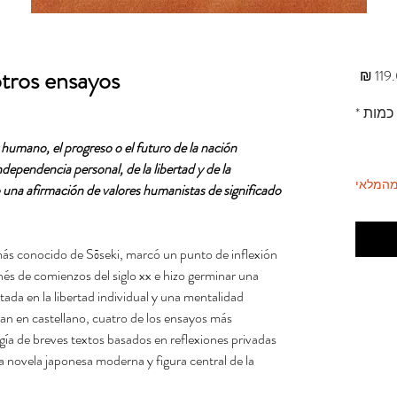
tros ensayos.
מחיר
כמות
*
 humano, el progreso o el futuro de la nación
ndependencia personal, de la libertad y de la
מהמלאי
 una afirmación de valores humanistas de significado
más conocido de Sōseki, marcó un punto de inflexión
és de comienzos del siglo xx e hizo germinar una
ada en la libertad individual y una mentalidad
can en castellano, cuatro de los ensayos más
gía de breves textos basados en reflexiones privadas
la novela japonesa moderna y figura central de la