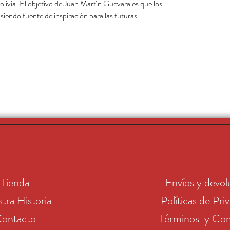
livia. El objetivo de Juan Martín Guevara es que los
siendo fuente de inspiración para las futuras
Tienda
Envíos y devol
tra Historia
Políticas de Pri
ontacto
Términos y Con