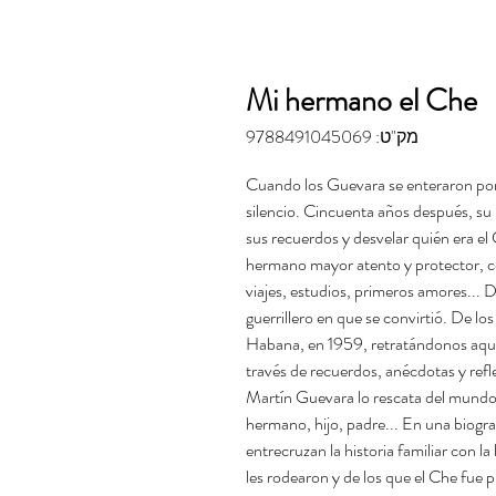
Mi hermano el Che
מק"ט: 9788491045069
Cuando los Guevara se enteraron por 
silencio. Cincuenta años después, s
sus recuerdos y desvelar quién era el
hermano mayor atento y protector, có
viajes, estudios, primeros amores... 
guerrillero en que se convirtió. De l
Habana, en 1959, retratándonos aque
través de recuerdos, anécdotas y ref
Martín Guevara lo rescata del mundo
hermano, hijo, padre... En una biograf
entrecruzan la historia familiar con l
les rodearon y de los que el Che fue 