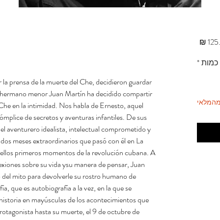
מחיר
כמות
*
la prensa de la muerte del Che, decidieron guardar
u hermano menor Juan Martín ha decidido compartir
מהמלאי
 Che en la intimidad. Nos habla de Ernesto, aquel
mplice de secretos y aventuras infantiles. De sus
Del aventurero idealista, intelectual comprometido y
os dos meses extraordinarios que pasó con él en La
llos primeros momentos de la revolución cubana. A
lexiones sobre su vida ysu manera de pensar, Juan
 del mito para devolverle su rostro humano de
ía, que es autobiografía a la vez, en la que se
a historia en mayúsculas de los acontecimientos que
protagonista hasta su muerte, el 9 de octubre de