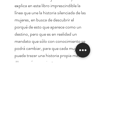
explica en este libro imprescindible la
línea que une la historia silenciada de las
mujeres, en busca de descubrir el
porqué de esto que aparece como un
destino, pero que es en realidad un
mandato que sólo con conocimiento se
podrá cambiar, para que cada mujer
pueda trazar una historia propia más
libre y más consciente.
Autora:
María Florencia Freijo
Tienda
Nuestra Historia
Contacto