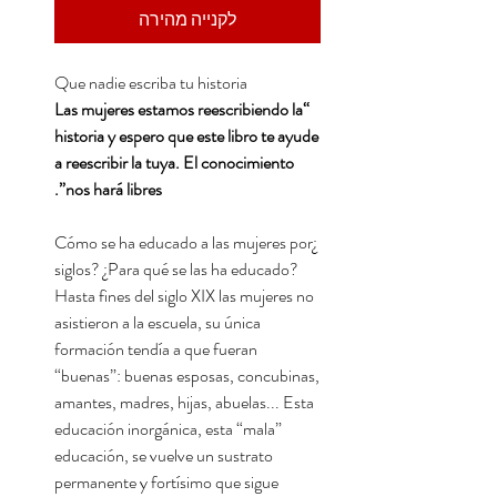
לקנייה מהירה
Que nadie escriba tu historia
“Las mujeres estamos reescribiendo la
historia y espero que este libro te ayude
a reescribir la tuya. El conocimiento
nos hará libres”.
¿Cómo se ha educado a las mujeres por
siglos? ¿Para qué se las ha educado?
Hasta fines del siglo XIX las mujeres no
asistieron a la escuela, su única
formación tendía a que fueran
“buenas”: buenas esposas, concubinas,
amantes, madres, hijas, abuelas... Esta
educación inorgánica, esta “mala”
educación, se vuelve un sustrato
permanente y fortísimo que sigue