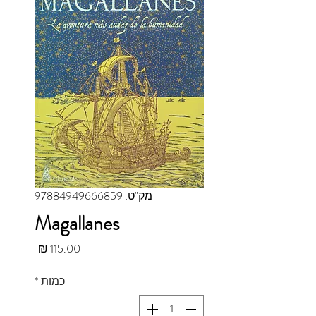
מק"ט: 97884949666859
Magallanes
מחיר
כמות
*