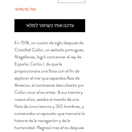
אזל מהמלאי
עדכנו אותי כשחוזר למלאי
En 1518, un cuarto de siglo despues de
Cristóbal Colón, un exiliado portugues,
Magallanes, logró convencer al rey de
España, Carlos I, de que le
proporcionara una flota con el fin de
explorar el mar que separaba Asia de
America, el continente descubierto por
Colón unos años antes. A sus treinta y
nueve años, estaba al mando de una
flota de cinco barcos y 265 hombres, y
comenzaba un episodio que marcaría la
historia de la navegación y de la
humanidad. Regresó tres años despues