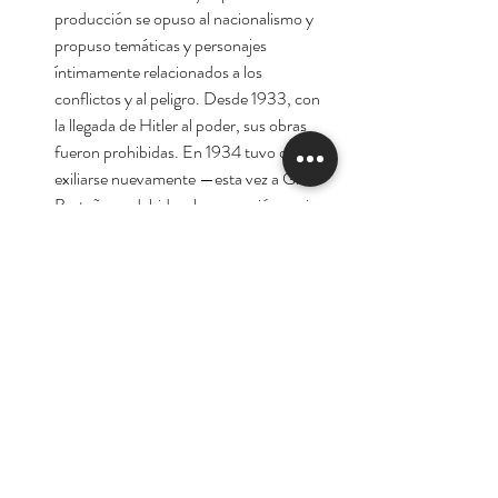
producción se opuso al nacionalismo y
propuso temáticas y personajes
íntimamente relacionados a los
conflictos y al peligro. Desde 1933, con
la llegada de Hitler al poder, sus obras
fueron prohibidas. En 1934 tuvo que
exiliarse nuevamente —esta vez a Gran
Bretaña—, debido a la ocupación nazi
en Austria. Una vez comenzada la
Segunda Guerra Mundial, su origen
judío lo obligó a alejarse de su hogar, si
bien nunca fue particularmente
religioso ni simpatizante del
movimiento sionista. Se trasladó
entonces a Francia y luego a América
del Norte, donde comenzó sus viajes
por el continente. En 1941 se instaló en
Brasil con su esposa Lotte Altmann,