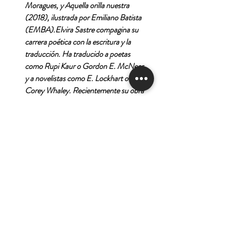
Moragues, y Aquella orilla nuestra
(2018), ilustrada por Emiliano Batista
(EMBA).Elvira Sastre compagina su
carrera poética con la escritura y la
traducción. Ha traducido a poetas
como Rupi Kaur o Gordon E. McNeer
y a novelistas como E. Lockhart o John
Corey Whaley. Recientemente su obra
y su labor en favor de la creación
artística han sido reconocidas con el
Premio La Sombra del Ciprés,
concedido por la Asociación Cultural
de Novelistas Abulenses.En la
actualidad, la escritora llena teatros y
salas de conciertos con sus recitales
poéticos y comparte con los lectores su
poesía, vivencias y su mundo personal a
través de las redes.