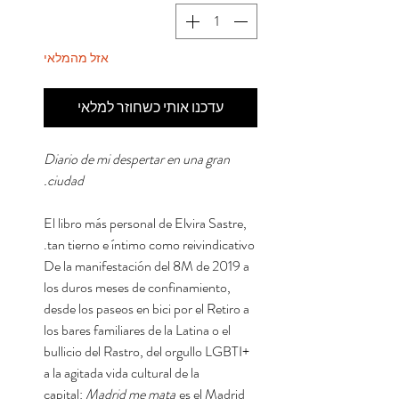
אזל מהמלאי
עדכנו אותי כשחוזר למלאי
Diario de mi despertar en una gran
ciudad.
El libro más personal de Elvira Sastre,
tan tierno e íntimo como reivindicativo.
De la manifestación del 8M de 2019 a
los duros meses de confinamiento,
desde los paseos en bici por el Retiro a
los bares familiares de la Latina o el
bullicio del Rastro, del orgullo LGBTI+
a la agitada vida cultural de la
capital:
Madrid me mata
es el Madrid