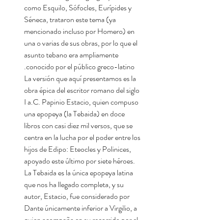
como Esquilo, Sófocles, Eurípides y
Séneca, trataron este tema (ya
mencionado incluso por Homero) en
una o varias de sus obras, por lo que el
asunto tebano era ampliamente
conocido por el público greco-latino.
La versión que aquí presentamos es la
obra épica del escritor romano del siglo
I a.C. Papinio Estacio, quien compuso
una epopeya (la Tebaida) en doce
libros con casi diez mil versos, que se
centra en la lucha por el poder entre los
hijos de Edipo: Eteocles y Polinices,
apoyado este último por siete héroes.
La Tebaida es la única epopeya latina
que nos ha llegado completa, y su
autor, Estacio, fue considerado por
Dante únicamente inferior a Virgilio, a
quien acompaña en su recorrido por el