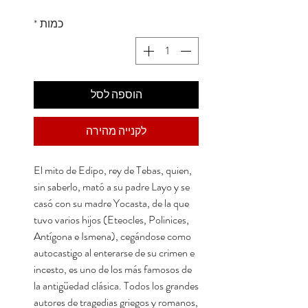
כמות
*
הוספה לסל
לקנייה מהירה
El mito de Edipo, rey de Tebas, quien,
sin saberlo, mató a su padre Layo y se
casó con su madre Yocasta, de la que
tuvo varios hijos (Eteocles, Polinices,
Antígona e Ismena), cegándose como
autocastigo al enterarse de su crimen e
incesto, es uno de los más famosos de
la antigüedad clásica. Todos los grandes
autores de tragedias griegos y romanos,