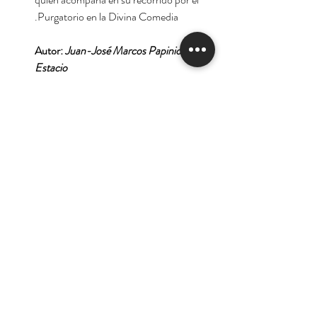
Purgatorio en la Divina Comedia.
Autor:
Juan-José Marcos Papinio
Estacio
Tienda
Nuestra Historia
Contacto
Deseo suscribirme para
recibir las ofertas y