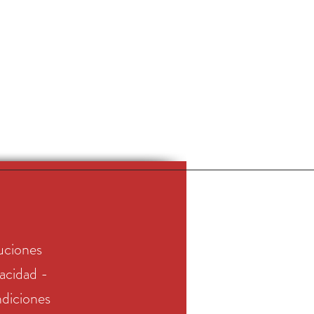
uciones
vacidad -
diciones