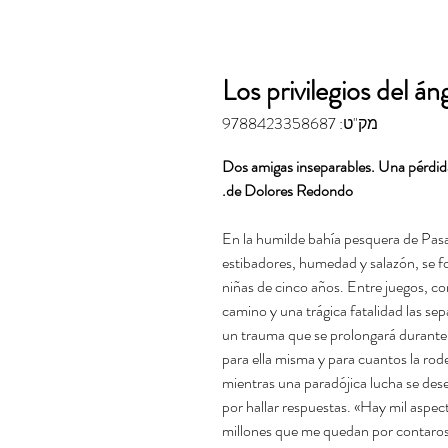
Los privilegios del án
מק"ט: 9788423358687
Dos amigas inseparables. Una pérdida
de Dolores Redondo.
En la humilde bahía pesquera de Pasa
estibadores, humedad y salazón, se f
niñas de cinco años. Entre juegos, co
camino y una trágica fatalidad las sepa
un trauma que se prolongará durante 
para ella misma y para cuantos la rod
mientras una paradójica lucha se des
por hallar respuestas. «Hay mil aspec
millones que me quedan por contaros