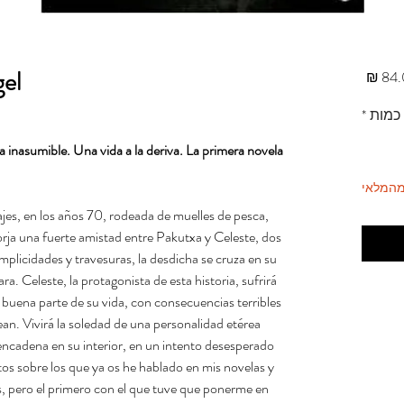
gel
מחיר
כמות
*
 inasumible. Una vida a la deriva. La primera novela
מהמלאי
jes, en los años 70, rodeada de muelles de pesca,
orja una fuerte amistad entre Pakutxa y Celeste, dos
mplicidades y travesuras, la desdicha se cruza en su
ra. Celeste, la protagonista de esta historia, sufrirá
buena parte de su vida, con consecuencias terribles
ean. Vivirá la soledad de una personalidad etérea
encadena en su interior, en un intento desesperado
tos sobre los que ya os he hablado en mis novelas y
, pero el primero con el que tuve que ponerme en