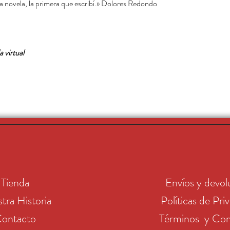
sta novela, la primera que escribí.» Dolores Redondo
 virtual.
Tienda
Envíos y devol
tra Historia
Políticas de Pri
ontacto
Términos y Con