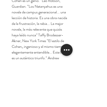
Cohen es un genio.” Leo Robson,
Guardian. “Los Netanyahus es una
novela de campus generacional... una
lección de historia. Es una obra nacida
de la frustración, la rabia... La mejor
novela, la más relevante que quizás
haya leído nunca” Taffy Brodesser-
Akner, New York Times “El estilo de
Cohen_ ingenioso y al mismo tiempo
elegantemente entendible... Este libro
es un auténtico triunfo.” Andrew
Gallix, The Irish Times.
Autor:
Joshua Cohen
Tienda
Nuestra Historia