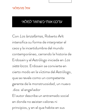
אזל מהמלאי
עדכנו אותי כשחוזר למלאי
Con
Los lanzallamas
, Roberto Arlt
intensifica su forma de interpretar el
caos y la incertidumbre del mundo
contemporáneo, cerrando la historia de
Erdosain y el Astrólogo iniciada en
Los
siete locos
. Erdosain se convierte en
cierto modo en la víctima del Astrólogo,
que se revela como un competente
gerente de la monstruosidad, un nuevo
dios: el engañador.
El autor describe un entramado social
en donde no existen valores ni
principios, y en el que habita en sus