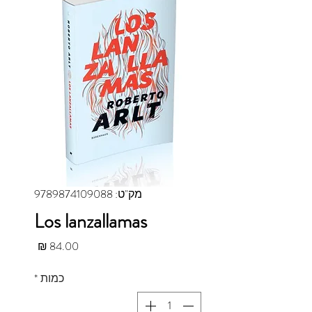
מק"ט: 9789874109088
Los lanzallamas
מחיר
כמות
*