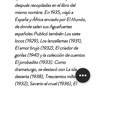
después recopiladas en el libro del
mismo nombre. En 1935, viajó a
España y África enviado por El Mundo,
de donde salen sus Aguafuertes
españolas.Publicó también Los siete
locos (1929), Los lanzallamas (1931),
El amor brujo (1932), El criador de
gorilas (1941) y la colección de cuentos
El jorobadito (1933). Como
dramaturgo, se destacó con La isla
desierta (1938), Trescientos millones
(1932), Saverio el cruel (1936), El
fabricante de fantasmas (1936), La
fiesta de hierro (1940) y El desierto
entra en la ciudad (1942).Murió en
Buenos Aires, en 1942.