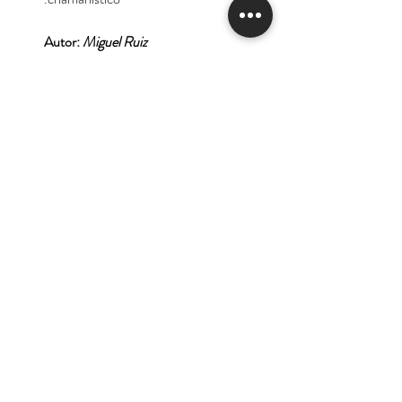
Autor:
Miguel Ruiz
Tienda
Nuestra Historia
Contacto
Deseo suscribirme para
recibir las ofertas y
novedades