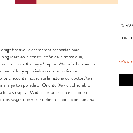
מחיר
כמות
*
lle significativo, la asombrosa capacidad para
 y la agudeza en la construcción de la trama que,
מהמלאי
onizada por Jack Aubrey y Stephen Maturin, han hecho
s más leídos y apreciados en nuestro tiempo.
 los cincuenta, nos relata la historia del doctor Alain
s una larga temporada en Oriente, Xavier, el hombre
la bella y esquiva Madeleine: un escenario idóneo
cia los rasgos que mejor definen la condición humana.