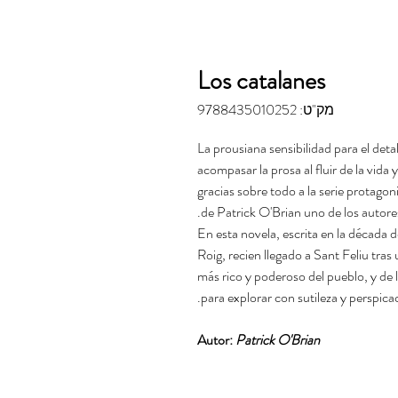
Los catalanes
מק"ט: 9788435010252
La prousiana sensibilidad para el deta
acompasar la prosa al fluir de la vida
gracias sobre todo a la serie protag
de Patrick O'Brian uno de los autore
En esta novela, escrita en la década de
Roig, recien llegado a Sant Feliu tra
más rico y poderoso del pueblo, y de 
para explorar con sutileza y perspica
Autor:
Patrick O'Brian