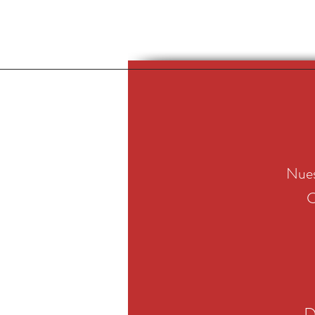
Nues
C