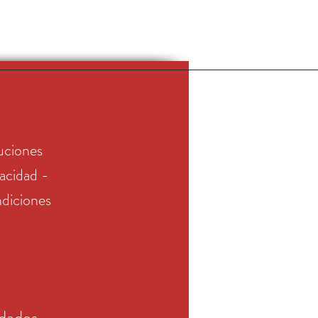
uciones
vacidad -
diciones