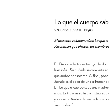
Lo que el cuerpo sab
מק"ט: 9788466339940
El presente volumen reúne Lo que el 
Grossman que ofrecen un asombroso a
En Delirio el lector es testigo del do
le es infiel. Su cuñada se convierte e
que ambos se sinceran. Al final, poco 
hondo es el dolor de un ser humano qu
En Lo que el cuerpo sabe una madre y
años. Entre ellas se había instaurado
y los celos. Ambas deben hallar de nu
reconciliación.