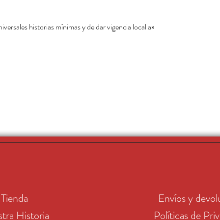
versales historias mínimas y de dar vigencia local a
Tienda
Envíos y devol
tra Historia
Políticas de Pri