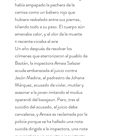
había empapado la pechera de la
camisa como un babero rojo que
hubiera resbalado entre sus piernas,
tiñendo todo a su paso. El cuerpo aún
emanaba calor, y el olor de la muerte
reciente viciaba el aire.»
Un año después de resolver los
crímenes que aterrorizaron al pueblo de
Baztán, la inspectora Amaia Salazar
acude embarazada al juicio contra
Jasón Medina, el padrastro de Johana
Márquez, acusado de violar, mutilar y
asesinar a la joven imitando el modus
operandi del basajaun. Pero, tras el
suicidio del acusado, el juicio debe
cancelarse, y Amaia es reclamada por la
policía porque se ha hallado una nota
suicida dirigida a la inspectora, una nota
que contiene un escueto e inquietante