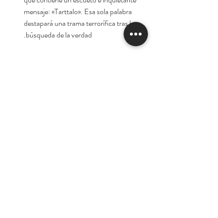
mensaje: «Tarttalo». Esa sola palabra
destapará una trama terrorífica tras la
búsqueda de la verdad.
Autora:
Dolores Redondo
Tienda
Nuestra Historia
Contacto
Deseo suscribirme para
recibir las ofertas y