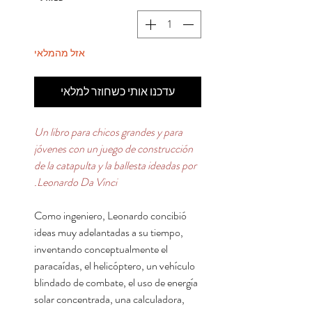
אזל מהמלאי
עדכנו אותי כשחוזר למלאי
Un libro para chicos grandes y para
jóvenes con un juego de construcción
de la catapulta y la ballesta ideadas por
Leonardo Da Vinci.
Como ingeniero, Leonardo concibió
ideas muy adelantadas a su tiempo,
inventando conceptualmente el
paracaídas, el helicóptero, un vehículo
blindado de combate, el uso de energía
solar concentrada, una calculadora,