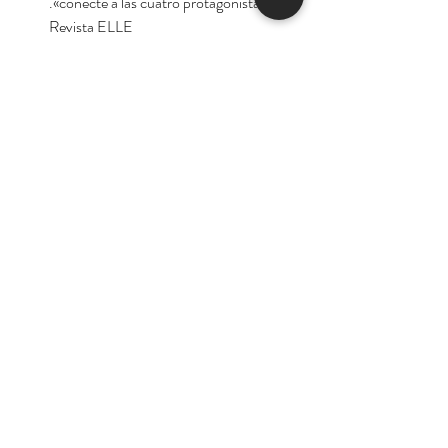
conecte a las cuatro protagonistas».
Revista ELLE
«Ana Lena Rivera exhibe un lenguaje
fresco y contemporáneo, además de
una gran habilidad a la hora de
construir espacios cotidianos».
Jurado XXIX Premio Torrente Ballester
Autora:
Ana Lera Rivera.
Tienda
Nuestra Historia
Contacto