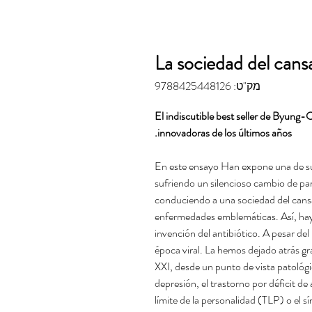
La sociedad del cans
מק"ט: 9788425448126
El indiscutible best seller de Byung-
innovadoras de los últimos años.
En este ensayo Han expone una de sus 
sufriendo un silencioso cambio de pa
conduciendo a una sociedad del cansa
enfermedades emblemáticas. Así, hay 
invención del antibiótico. A pesar de
época viral. La hemos dejado atrás gra
XXI, desde un punto de vista patológico
depresión, el trastorno por déficit d
límite de la personalidad (TLP) o el