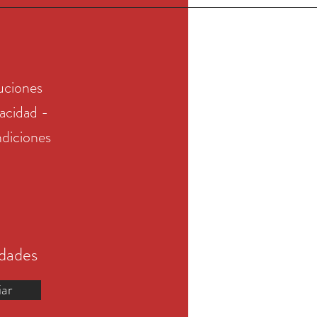
uciones
vacidad -
diciones
edades
iar