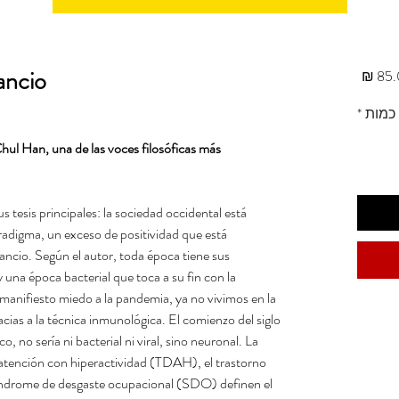
ancio
מחיר
כמות
*
Chul Han, una de las voces filosóficas más
tesis principales: la sociedad occidental está
radigma, un exceso de positividad que está
ncio. Según el autor, toda época tiene sus
una época bacterial que toca a su fin con la
l manifiesto miedo a la pandemia, ya no vivimos en la
cias a la técnica inmunológica. El comienzo del siglo
, no sería ni bacterial ni viral, sino neuronal. La
e atención con hiperactividad (TDAH), el trastorno
 síndrome de desgaste ocupacional (SDO) definen el