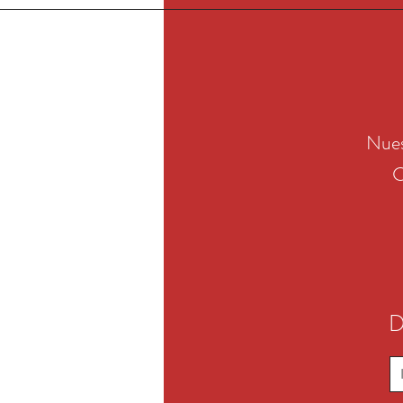
Nues
C
D