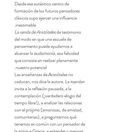
Desde ese auténtico centro de
formación de los futuros pensadores
clásicos supo ejercer una influencia
inestimable.
La senda de Aristóteles
da testimonio
del modo en que una escuela de
pensamiento puede ayudarnos a
alcanzar la
eudaimonía
, esa felicidad
que consiste en realizar plenamente
nuestro potencial.
Las enseñanzas de Aristóteles no
caducan, nos dice la autora. La «senda»
invita a la reflexión pausada, a la
contemplación (¡verdadero elogio del
tiempo libre!), a analizar las relaciones
con el prójimo (amorosas, de amistad,
comunitarias), a preguntarnos qué
tenemos en común con un pensador de
la antigua Grecia, a entender y mejorar