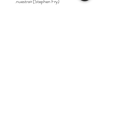
nuestra» (Stephen Fry).
«Hall ha resucitado a Aristóteles para
presentarlo como el filósofo clásico
más importante para nuestro tiempo.
Una lectura imprescindible» (Tom
Hodgkinson).
Autora:
Edith Hall
Tienda
Nuestra Historia
Contacto