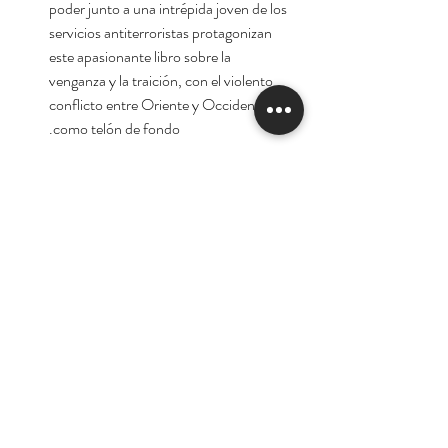
poder junto a una intrépida joven de los
servicios antiterroristas protagonizan
este apasionante libro sobre la
venganza y la traición, con el violento
conflicto entre Oriente y Occidente
como telón de fondo.
Autora: Navarro, Julia
Tienda
Nuestra Historia
Contacto