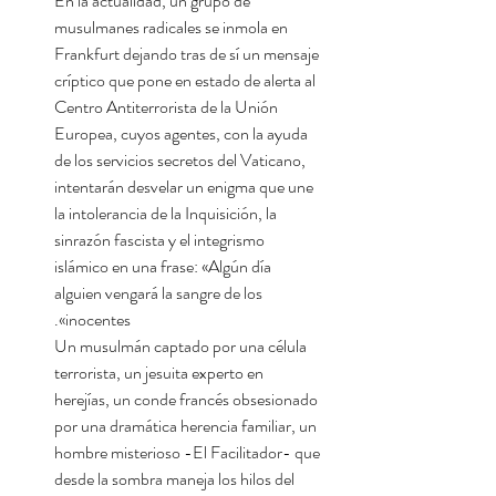
En la actualidad, un grupo de
musulmanes radicales se inmola en
Frankfurt dejando tras de sí un mensaje
críptico que pone en estado de alerta al
Centro Antiterrorista de la Unión
Europea, cuyos agentes, con la ayuda
de los servicios secretos del Vaticano,
intentarán desvelar un enigma que une
la intolerancia de la Inquisición, la
sinrazón fascista y el integrismo
islámico en una frase: «Algún día
alguien vengará la sangre de los
inocentes».
Un musulmán captado por una célula
terrorista, un jesuita experto en
herejías, un conde francés obsesionado
por una dramática herencia familiar, un
hombre misterioso -El Facilitador- que
desde la sombra maneja los hilos del