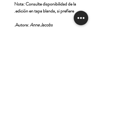
Nota: Consulte disponibilidad de la
edición en tapa blanda, si prefiere.
.
Autora:
Anne Jacobs
Tienda
Nuestra Historia
Contacto
Deseo suscribirme para
recibir las ofertas y