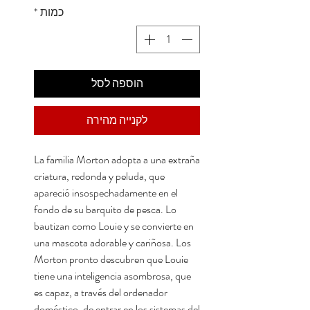
כמות
*
הוספה לסל
לקנייה מהירה
La familia Morton adopta a una extraña
criatura, redonda y peluda, que
apareció insospechadamente en el
fondo de su barquito de pesca. Lo
bautizan como Louie y se convierte en
una mascota adorable y cariñosa. Los
Morton pronto descubren que Louie
tiene una inteligencia asombrosa, que
es capaz, a través del ordenador
doméstico, de entrar en los sistemas del