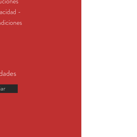
uciones
vacidad -
diciones
edades
iar