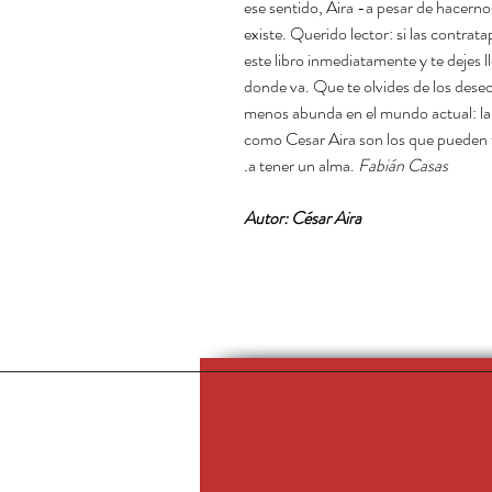
ese sentido, Aira -a pesar de hacernos
existe. Querido lector: si las contrat
este libro inmediatamente y te dejes 
donde va. Que te olvides de los deseo
menos abunda en el mundo actual: la 
como Cesar Aira son los que pueden t
a tener un alma.
Fabián Casas.
Autor: César Aira