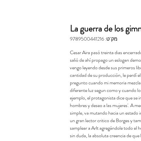
La guerra de los gim
מק"ט: 9789500441216
Cesar Aira pasó treinta dias encerrad
salió de ahí propago un eslogan demol
vengo leyendo desde sus primeros libr
cantidad de su producción, le perdí el
pregunto cuando mi memoria mezcla a
diferente luz segun como y cuando lo
ejemplo, el protagonista dice que se i
hombres y deseo a las mujeres'. A medi
simple, va mutando hacia un estado in
un gran lector critico de Borges y t
samplear a Arlt agregándole todo el 
sin duda, la absoluta creencia de que l