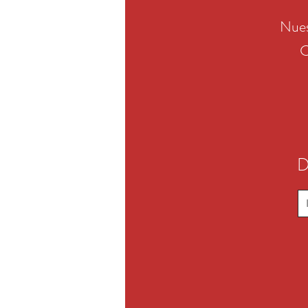
Nues
C
D