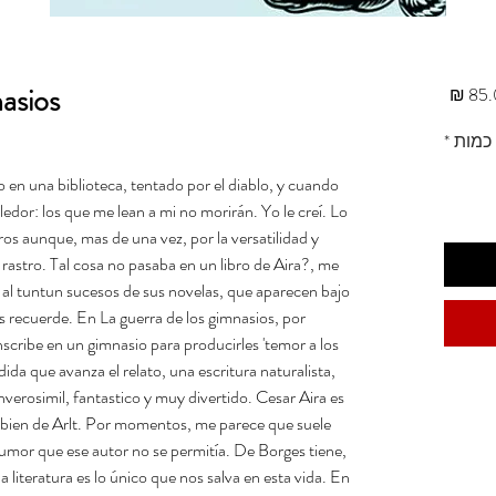
nasios
מחיר
כמות
*
o en una biblioteca, tentado por el diablo, y cuando
edor: los que me lean a mi no morirán. Yo le creí. Lo
os aunque, mas de una vez, por la versatilidad y
 rastro. Tal cosa no pasaba en un libro de Aira?, me
l tuntun sucesos de sus novelas, que aparecen bajo
s recuerde. En La guerra de los gimnasios, por
nscribe en un gimnasio para producirles 'temor a los
da que avanza el relato, una escritura naturalista,
verosimil, fantastico y muy divertido. Cesar Aira es
ambien de Arlt. Por momentos, me parece que suele
humor que ese autor no se permitía. De Borges tiene,
a literatura es lo único que nos salva en esta vida. En