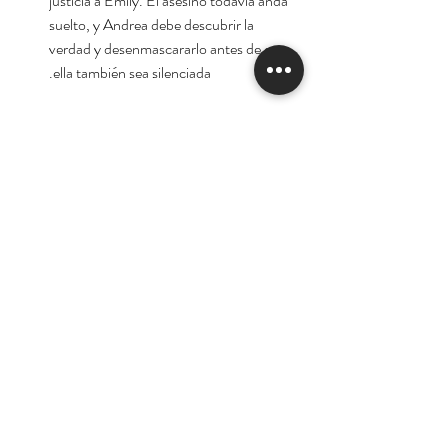
justicia a Emily. El asesino todavía anda
suelto, y Andrea debe descubrir la
verdad y desenmascararlo antes de que
ella también sea silenciada.
Autora:
Karin Slaughter
Tienda
Nuestra Historia
Contacto
Deseo suscribirme para
recibir las ofertas y