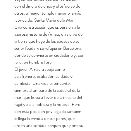
con el dinero de unos y el esfuerzo de
otros, el mayor templo mariano jamás
conocido: Santa María de la Mar.
Una construcción que es paralela a la
azarosa historia de Arnau, un siervo de
la tierra que huye de los abusos de su
señor feudal y se refugia en Barcelona,
donde se convierte en ciudadano y, con
ello, en hombre libre.
El joven Arnau trabaja como
palafrenero, estibador, soldado y
cambista. Una vida extenuante,
siempre al amparo de la catedral de la
mar, que le iba a llevar de la miseria del
fugitivo a la nobleza y la riqueza. Pero
con esta posición privilegiada también
le llega la envidia de sus pares, que
urden una sórdida conjura que pone su