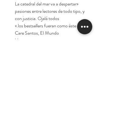
«La catedral del mar va a despertar
pasiones entre lectores de todo tipo, y
con justicia. Ojalá todos
los bestsellers fueran como éste.»
Care Santos, El Mundo
«Una trama generosa en secretos y
traiciones... Una notable historia de
autosuperación.»
Ricard Ruiz Garzón, El Periódico
«Barcelona ya tiene su Los pilares de la
Tierra.»
Qué Leer
Autor:
Ildefonso Falcones
Tienda