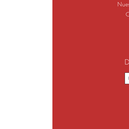
Nues
C
D