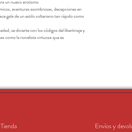
tara un nuevo erotismo?
ómicos, aventuras asombrosas, decepciones en
ace gala de un estilo volteriano tan rápido como
dad, se divierte con los códigos del libertinaje y
s como la novelista virtuosa que es.
Tienda
Envíos y devol