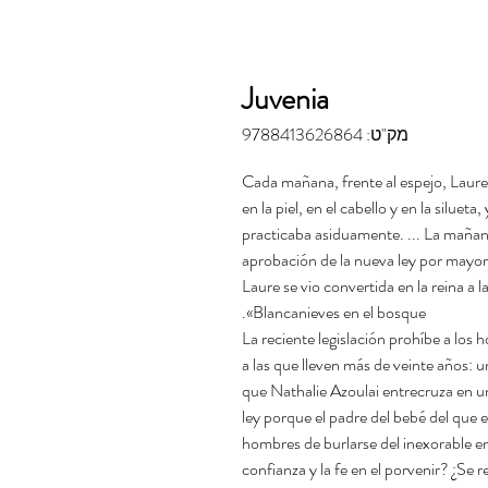
Juvenia
מק"ט: 9788413626864
«Cada mañana, frente al espejo, Laure
en la piel, en el cabello y en la siluet
practicaba asiduamente. ... La mañana
aprobación de la nueva ley por mayorí
Laure se vio convertida en la reina a
Blancanieves en el bosque».
La reciente legislación prohíbe a los
a las que lleven más de veinte años: u
que Nathalie Azoulai entrecruza en un 
ley porque el padre del bebé del que 
hombres de burlarse del inexorable en
confianza y la fe en el porvenir? ¿S