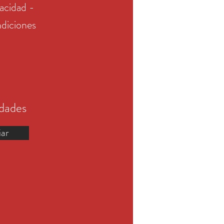
vacidad -
diciones
edades
iar