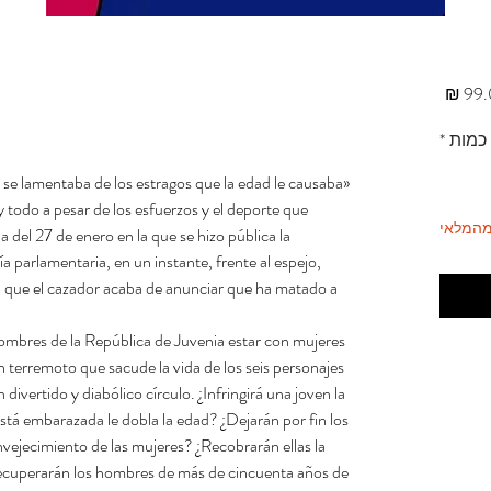
מחיר
כמות
*
 se lamentaba de los estragos que la edad le causaba
a, y todo a pesar de los esfuerzos y el deporte que
מהמלאי
 del 27 de enero en la que se hizo pública la
a parlamentaria, en un instante, frente al espejo,
 la que el cazador acaba de anunciar que ha matado a
 hombres de la República de Juvenia estar con mujeres
n terremoto que sacude la vida de los seis personajes
divertido y diabólico círculo. ¿Infringirá una joven la
está embarazada le dobla la edad? ¿Dejarán por fin los
vejecimiento de las mujeres? ¿Recobrarán ellas la
e recuperarán los hombres de más de cincuenta años de