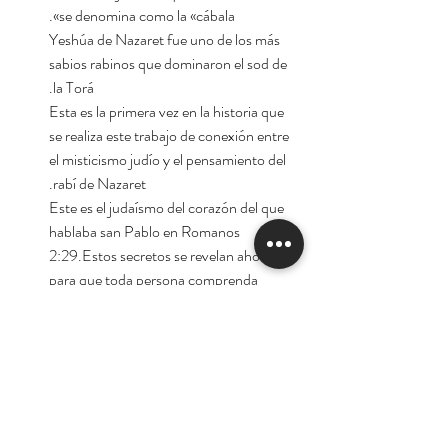
se denomina como la «cábala».
Yeshúa de Nazaret fue uno de los más
sabios rabinos que dominaron el sod de
la Torá.
Esta es la primera vez en la historia que
se realiza este trabajo de conexión entre
el misticismo judío y el pensamiento del
rabí de Nazaret.
Este es el judaísmo del corazón del que
hablaba san Pablo en Romanos
2:29.Estos secretos se revelan ahora
para que toda persona comprenda
finalmente el mensaje de Yeshúa,
arraigado en la tradición de Israel y en
las enseñanzas de la Torá.Jesús y la
Cabalá es una obra que no puedes
dejar de leer si deseas conocer la verdad
que se nos ha ocultado durante siglos.