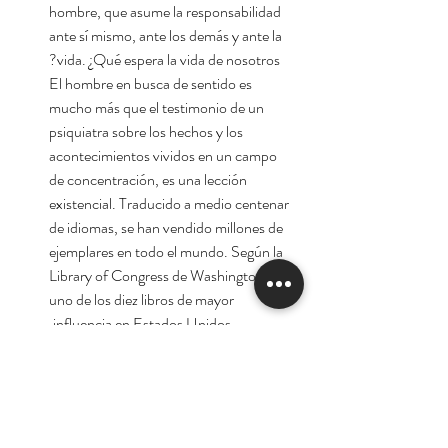
hombre, que asume la responsabilidad
ante sí mismo, ante los demás y ante la
vida. ¿Qué espera la vida de nosotros?
El hombre en busca de sentido es
mucho más que el testimonio de un
psiquiatra sobre los hechos y los
acontecimientos vividos en un campo
de concentración, es una lección
existencial. Traducido a medio centenar
de idiomas, se han vendido millones de
ejemplares en todo el mundo. Según la
Library of Congress de Washington, es
uno de los diez libros de mayor
influencia en Estados Unidos.
«Uno de los pocos grandes libros de la
humanidad». Karl Jaspers
Autor:
Viktor Frankl