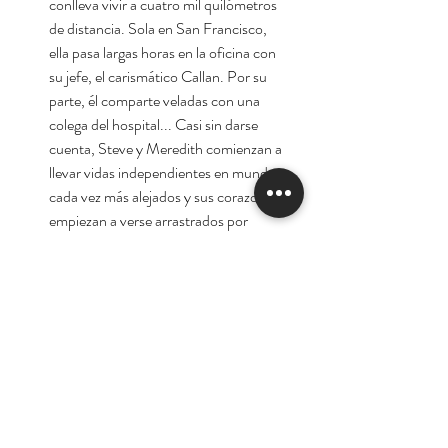
conlleva vivir a cuatro mil quilómetros
de distancia. Sola en San Francisco,
ella pasa largas horas en la oficina con
su jefe, el carismático Callan. Por su
parte, él comparte veladas con una
colega del hospital... Casi sin darse
cuenta, Steve y Meredith comienzan a
llevar vidas independientes en mundos
cada vez más alejados y sus corazones
empiezan a verse arrastrados por
fuerzas irresistibles.
Autora:
Danielle Steel
Tienda
Nuestra Historia