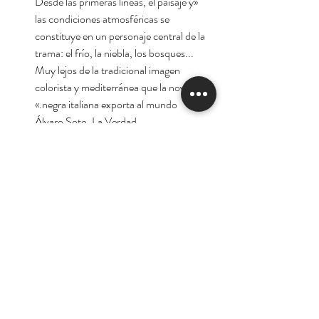
«Desde las primeras líneas, el paisaje y
las condiciones atmosféricas se
constituye en un personaje central de la
trama: el frío, la niebla, los bosques...
Muy lejos de la tradicional imagen
colorista y mediterránea que la novela
negra italiana exporta al mundo.»
Álvaro Soto, La Verdad
«Ilaria Tuti sorprende por un estilo
fresco, inusual en un género
sobreexplotado. [...] La historia está
cocinada a fuego lento.»
Juan Luis Sánchez, Crítica de Libros
Autora:
Ilaria Tuti