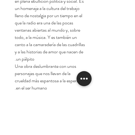
en plena ebullición política y social. Es
un homenaje a la cultura del trabajo
lleno de nostalgia por un tiempo en el
que la radio era una de las pocas
ventanas abiertas al mundo y, sobre
todo, a la música. Y es también un
canto a la camaradería de las cuadrillas
y a las historias de amor que nacen de
un pálpito.
Una obra deslumbrante con unos
personajes que nos llevan de la
crueldad más espantosa a la esperanza
en el ser humano.
Dolores Redondo, la reina
«
del thriller literario
.» Carlos Ruiz Zafón
Autora:
Dolores Redondo