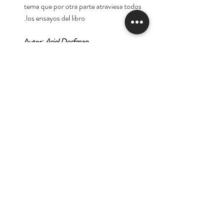
tema que por otra parte atraviesa todos
los ensayos del libro.
Autor:
Ariel Dorfman
Tienda
Nuestra Historia
Contacto
Deseo suscribirme para
recibir las ofertas y
novedades