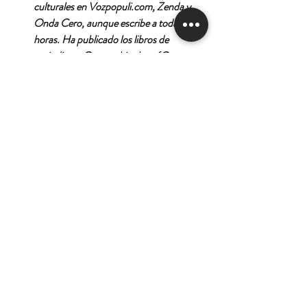
culturales en Vozpopuli.com, Zenda y
Onda Cero, aunque escribe a todas
horas. Ha publicado los libros de
periodismo Caracas hip-hop (Caracas,
2007) y Tráfico y Guaire. El país y sus
intelectuales (Caracas, 2007), así
como los textos recogidos en Crónicas
barbitúricas (2019). Su relato "Tijeras"
fue publicado por la prestigiosa revista
Granta. Su primera novela, La hija de la
española (Lumen, 2019) fue aclamada
por la crítica y los lectores, obtuvo el
Grand Prix de l'Héroïne Madame
Figaro y el International Literary Prize,
quedó finalista del Kulturhuset
Stadsteatern Stockholm y fue
nominada al LiBeraturpreis.
Considerado uno de los mejores libros
del año por NPR y por Time, está