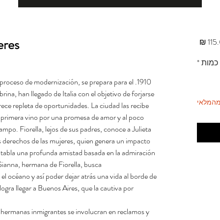
eres
מחיר
כמות
*
no proceso de modernización, se prepara para el
brina, han llegado de Italia con el objetivo de forjarse
מהמלאי
rece repleta de oportunidades. La ciudad las recibe
La primera vino por una promesa de amor y al poco
po. Fiorella, lejos de sus padres, conoce a Julieta
s derechos de las mujeres, quien genera un impacto
entabla una profunda amistad basada en la admiración
, Gianna, hermana de Fiorella, busca
l océano y así poder dejar atrás una vida al borde de
ogra llegar a Buenos Aires, que la cautiva por
s hermanas inmigrantes se involucran en reclamos y