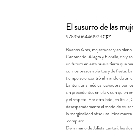
El susurro de las muj
מק"ט: 9789506446192
1910. Buenos Aires, majestuosa y en ple
Centenario. Allegra y Fiorella, tía y so
un futuro en esta nueva tierra que pa
con los brazos abiertos y de fiesta. 
tiempo se encontró al mando de un cam
Lanteri, una médica luchadora por lo
sin precedentes en ella y con quien 
y el respeto. Por otro lado, en Italia
desesperadamente el modo de cruzar e
la marginalidad absoluta. Finalmente l
completo.
De la mano de Julieta Lanteri, las do