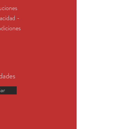
uciones
vacidad -
diciones
edades
iar