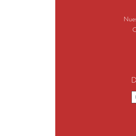
Nues
C
D