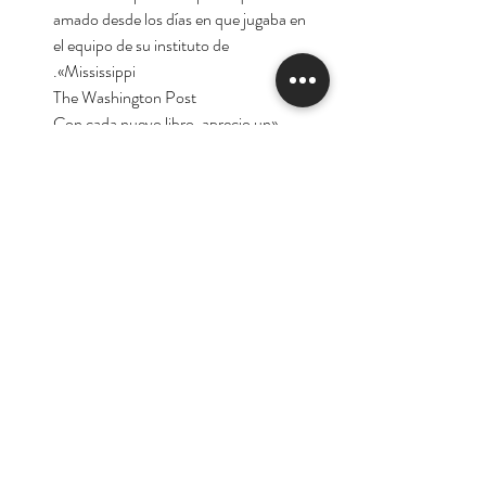
amado desde los días en que jugaba en
el equipo de su instituto de
Mississippi».
The Washington Post
«Con cada nuevo libro, aprecio un
poco más a John Grisham, por su
simpatía hacia el más débil y por su
voluntad para adentrarse en nuevas
direcciones».
Entertainment Weekly
Autor:
John Grisham
Tienda
Nuestra Historia