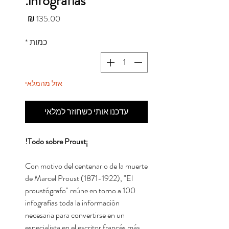
infografías.
מחיר
כמות
*
אזל מהמלאי
עדכנו אותי כשחוזר למלאי
¡Todo sobre Proust!
Con motivo del centenario de la muerte
de Marcel Proust (1871-1922), "El
proustógrafo" reúne en torno a 100
infografías toda la información
necesaria para convertirse en un
especialista en el escritor francés más