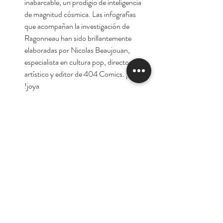
inabarcable, un prodigio de inteligencia
de magnitud cósmica. Las infografías
que acompañan la investigación de
Ragonneau han sido brillantemente
elaboradas por Nicolas Beaujouan,
especialista en cultura pop, director
artístico y editor de 404 Comics. ¡Una
joya!
Autor:
Nicolás Ragonneau.
Tienda
Nuestra Historia
Contacto