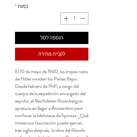
כמות
*
הוספה לסל
לקנייה מהירה
El 10 de mayo de 1940, las tropas nazis
de Hitler invaden los Países Bajos.
Desde febrero de 1941, a cargo del
cuerpo de la expedición encargado del
expolio, el Reichsleiter Rosenberg se
apresura en llegar a Ámsterdam para
confiscar la biblioteca de Spinoza. ¿Qué
misteriosa fascinación puede ejercer,
tres siglos después, la obra del filósofo