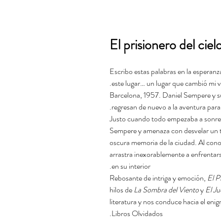
El prisionero del ciel
Escribo estas palabras en la esperanz
este lugar… un lugar que cambió mi v
Barcelona, 1957. Daniel Sempere y s
regresan de nuevo a la aventura para 
Justo cuando todo empezaba a sonreírle
Sempere y amenaza con desvelar un te
oscura memoria de la ciudad. Al cono
arrastra inexorablemente a enfrentars
en su interior.
Rebosante de intriga y emoción,
El P
hilos de
La Sombra del Viento
y
El Ju
literatura y nos conduce hacia el eni
Libros Olvidados.