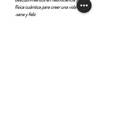
física cuántica para crear una vida más
sana y feliz.
Tienda
Nuestra Historia
Contacto
Deseo suscribirme para
recibir las ofertas y
novedades