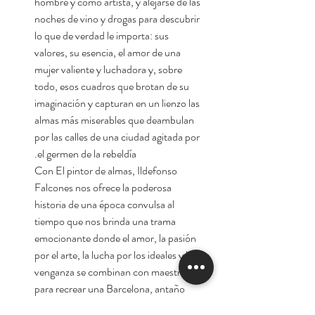
hombre y como artista, y alejarse de las
noches de vino y drogas para descubrir
lo que de verdad le importa: sus
valores, su esencia, el amor de una
mujer valiente y luchadora y, sobre
todo, esos cuadros que brotan de su
imaginación y capturan en un lienzo las
almas más miserables que deambulan
por las calles de una ciudad agitada por
el germen de la rebeldía.
Con El pintor de almas, Ildefonso
Falcones nos ofrece la poderosa
historia de una época convulsa al
tiempo que nos brinda una trama
emocionante donde el amor, la pasión
por el arte, la lucha por los ideales y la
venganza se combinan con maestría
para recrear una Barcelona, antaño
sobria y gris, que ahora se encamina