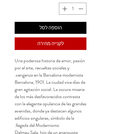
הוספה לסל
לקנייה מהירה
Una poderosa historia de amor, pasión
por el arte, revueltas sociales y
venganza en la Barcelona modernista.
Barcelona, 1901. La ciudad vive días de
gran agitación social. La oscura miseria
de los más desfavorecidos contrasta
con la elegante opulencia de las grandes
avenidas, donde ya destacan algunos
edificios singulares, símbolo de la
llegada del Modernismo.
Dalmau Sala, hijo de un anarquista