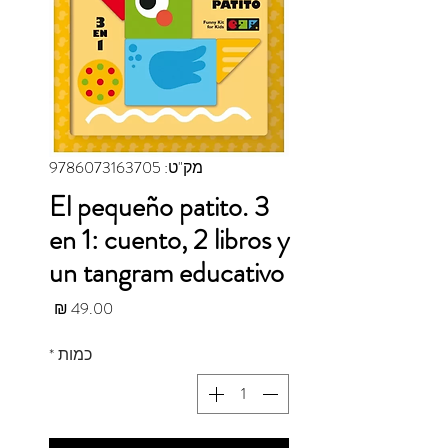
מק"ט: 9786073163705
El pequeño patito. 3
en 1: cuento, 2 libros y
un tangram educativo
מחיר
כמות
*