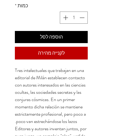
כמות
*
הוספה לסל
לקנייה מהירה
Tres intelectuales que trabajan en una
editorial de Milán establecen contacto
con autores interesados en las ciencias
ocultas, las sociedades secretas y las
conjuras cósmicas. En un primer
momento dicha relación se mantiene
estrictamente profesional, pero poco a
poco van estrechándose los lazos.
Editores y autores inventan juntos, por
puro juego, un complejo "plan", urdido