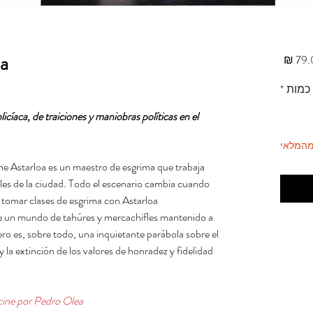
ma
מחיר
כמות
*
cíaca, de traiciones y maniobras políticas en el
מהמלאי
e Astarloa es un maestro de esgrima que trabaja
bles de la ciudad. Todo el escenario cambia cuando
omar clases de esgrima con Astarloa...
 de un mundo de tahúres y mercachifles mantenido a
ero es, sobre todo, una inquietante parábola sobre el
y la extinción de los valores de honradez y fidelidad
cine por Pedro Olea.