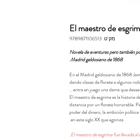
El maestro de esgri
מק"ט: 9789871106513
Novela de aventuras pero también poli
Madrid galdosiano de 1868.
En el Madrid galdosiano de 1868 Jaim
dando clases de florete a algunos no
entra en juego una dama que desea t
El maestro de esgrima es la historia
distancia por un florete honorable. P
poder del dinero, la ambición política 
en este siglo XX que agoniza.
El maestro de esgrima fue llevada al 