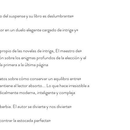
«Arturo Pérez-Reverte es un maestro del suspense y su libro es deslumbrante.»
tor en un duelo elegante cargado de intriga y
 propio de las novelas de intriga, El maestro de
ón sobre los enigmas profundos de la elección y el
 primera a la última página.»
etos sobre cómo conservar un equilibro entre
iene al lector absorto... Lo que hace irresistible a
dicalmente moderna, inteligente y compleja.»
«Erudición bien calibrada e intriga soberbia. El autor se divierte y nos divierte.»
«Arturo Pérez-Reverte ha sabido encontrar la estocada perfecta.»