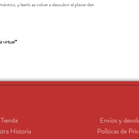
omántico, y leerlo es volver a descubrir el placer de
*Oferta por el lanzamiento de la tienda virtual.
Tienda
Envíos y devol
tra Historia
Políticas de Pri