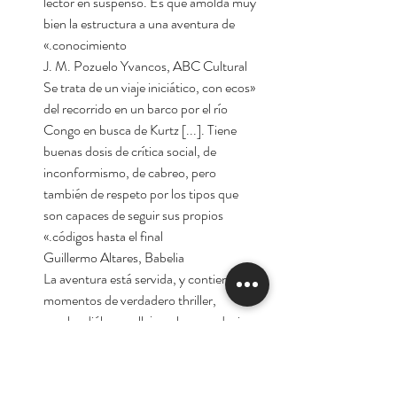
lector en suspenso. Es que amolda muy
bien la estructura a una aventura de
conocimiento.»
J. M. Pozuelo Yvancos, ABC Cultural
«Se trata de un viaje iniciático, con ecos
del recorrido en un barco por el río
Congo en busca de Kurtz [...]. Tiene
buenas dosis de crítica social, de
inconformismo, de cabreo, pero
también de respeto por los tipos que
son capaces de seguir sus propios
códigos hasta el final.»
Guillermo Altares, Babelia
«La aventura está servida, y contiene
momentos de verdadero thriller,
mucho diálogo callejero, buenas dosis
de rap y un final de traca, como si el
espíritu de Alatriste se trasladase en
forma de guerrilla urbana y trastocase