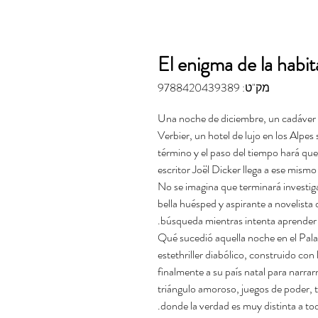
El enigma de la habi
מק"ט: 9788420439389
Una noche de diciembre, un cadáver y
Verbier, un hotel de lujo en los Alpes 
término y el paso del tiempo hará qu
escritor Joël Dicker llega a ese mism
No se imagina que terminará investigan
bella huésped y aspirante a novelista
búsqueda mientras intenta aprender ta
¿Qué sucedió aquella noche en el Pala
estethriller diabólico, construido con 
finalmente a su país natal para narrar
triángulo amoroso, juegos de poder, t
donde la verdad es muy distinta a t