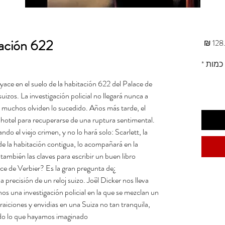
tación 622
מחיר
כמות
*
ace en el suelo de la habitación 622 del Palace de
suizos. La investigación policial no llegará nunca a
e muchos olviden lo sucedido. Años más tarde, el
o hotel para recuperarse de una ruptura sentimental.
do el viejo crimen, y no lo hará solo: Scarlett, la
 de la habitación contigua, lo acompañará en la
mbién las claves para escribir un buen libro.
ce de Verbier? Es la gran pregunta de
la precisión de un reloj suizo. Joël Dicker nos lleva
nos una investigación policial en la que se mezclan un
raiciones y envidias en una Suiza no tan tranquila,
odo lo que hayamos imaginado.