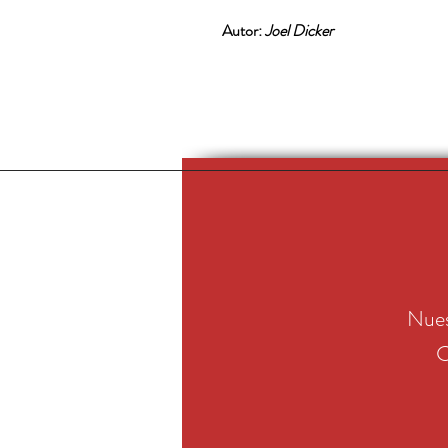
Autor:
Joel Dicker
Nues
C